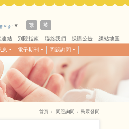
繁
英
nguage
▼
善連結
到院指南
聯絡我們
採購公告
網站地圖
訊息
電子期刊
問題詢問
首頁
問題詢問
民眾發問