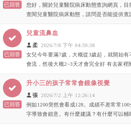
已回答
您好，關於兒童醫院病床動態查詢網頁，目
查閱兒童醫院病床動態，請問是否能提供查
兒童流鼻血
柔
2026/7/8 下午 04:59:38
已回答
女兒今年要滿7歲，大概從3歲起，就開始有
會流，然後大概2~3天才會完全好 有去家
造成， 想要帶小孩做進一步檢查確認 想請
升小三的孩子常常會鏡像視覺
還是耳鼻喉科呢?
張
2026/7/2 上午 12:26:14
已回答
例如1200突然會看成128。成績不差常常1
字導致會錯意。有什麼建議？有什麼可以輔
方式？