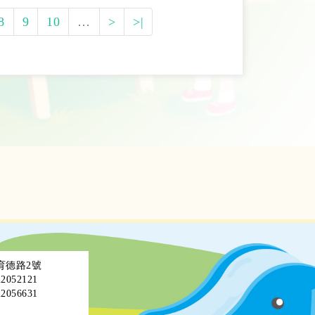
8
9
10
…
>
>|
區育德路2號
052121
056631