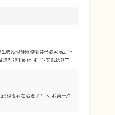
看到有醫生或護理師疑似嘲笑患者家屬之行
及護理師不給於同理並安撫就算了，
院嚴肅處理本事件，若該家屬陳述之
予處分。 該影片網址：
sHOC/?igsh=NHBrOXdhYXg3d2Ns
經沒有在這邊了? p.s. 我第一次