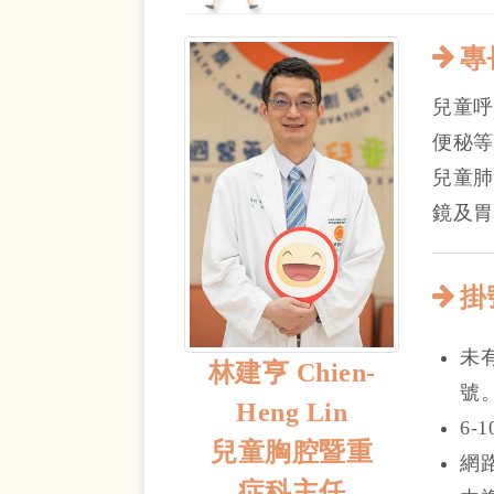
專
兒童呼
便秘等
兒童肺
鏡及胃
掛
未
林建亨 Chien-
號
Heng Lin
6-
兒童胸腔暨重
網
症科主任