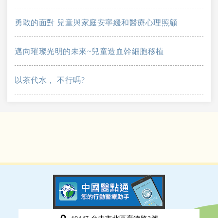
勇敢的面對 兒童與家庭安寧緩和醫療心理照顧
邁向璀璨光明的未來~兒童造血幹細胞移植
以茶代水， 不行嗎?