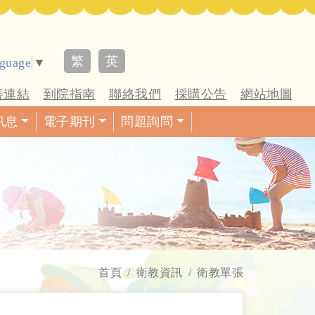
繁
英
nguage
▼
善連結
到院指南
聯絡我們
採購公告
網站地圖
訊息
電子期刊
問題詢問
首頁
衛教資訊
衛教單張