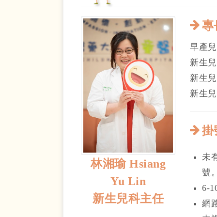
專
早產兒
新生兒
新生兒
新生兒
掛
未
林湘瑜 Hsiang
號
Yu Lin
6-
新生兒科主任
網