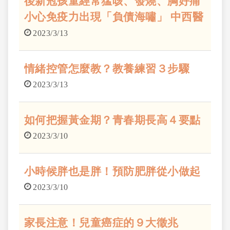
後新冠孩童經常猛咳、發燒、胸好痛
小心免疫力出現「負債海嘯」 中西醫
師聯合傳授「L•O•V•E四法寶」 精準
2023/3/13
照護心愛小寶貝
情緒控管怎麼教？教養練習３步驟
2023/3/13
如何把握黃金期？青春期長高４要點
2023/3/10
小時候胖也是胖！預防肥胖從小做起
2023/3/10
家長注意！兒童癌症的９大徵兆