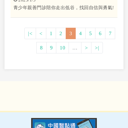
青少年親善門診陪你走出低谷，找回自信與勇氣!
|<
<
1
2
3
4
5
6
7
8
9
10
…
>
>|