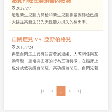
感覺神經性聽損基因檢測
2022/2/7
透過新生兒聽力篩檢和新生兒聽損基因篩檢已能
大幅提高新生兒先天性聽力損失的檢出率。
自閉症兒 VS. 亞斯伯格兒
2018/7/24
典型自閉症主要有語言發展遲緩、人際關係與互
動障礙、重複與固著的行為三項特徵，在臨床上
也分成低功能自閉症、高功能自閉症。自閉兒若
能早期發現得到良好的療育，智商可達到70分，
而且於5歲前發展出溝通性語言能力，就是屬於
「高功能自閉症」，反之，持續各方面的發展遲
|<
<
1
>
>|
緩則視為「低功能自閉症」。