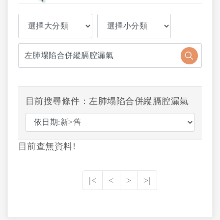
目前搜尋條件：左肺塌陷合併縱膈腔漏氣
目前查無資料!
|<
<
>
>|