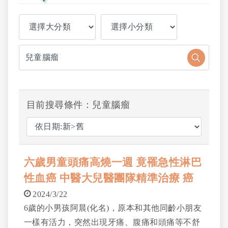
目前搜尋條件：兒童腦瘤
六歲男童頭痛高燒一週 竟罹急性淋巴
性血癌 中醫大兒醫團隊精準治療 癌
細胞完全消除 醫籲早期診斷 新興療
2024/3/22
法輔助病童療程
6歲的小男孩阿晨(化名)，原本和其他同齡小朋友
一樣有活力，突然出現牙痛、腹痛和頭痛等不舒