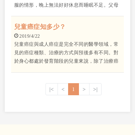
服的情形，晚上無法好好休息而睡眠不足。父母
也發現阿晨臉色漸漸變得蒼白，高燒倦怠、虛弱
到無法走路的狀況長達一週，輾轉至中國醫藥大
兒童癌症知多少？
學兒童醫院尋求協助。
2019/4/22
兒童癌症與成人癌症是完全不同的醫學領域，常
見的癌症種類、治療的方式與預後多有不同。對
於身心都處於發育階段的兒童來說，除了治療癌
症之外，還要幫助他們正常成長，這是兒童血液
腫瘤科醫師的責任。
|<
<
1
>
>|