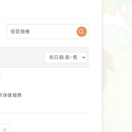
表
防保健服務
>|