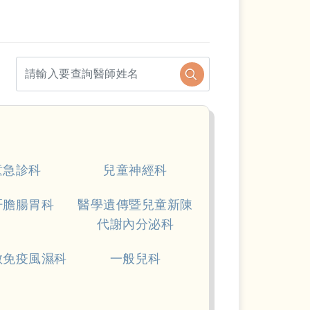
童急診科
兒童神經科
肝膽腸胃科
醫學遺傳暨兒童新陳
代謝內分泌科
敏免疫風濕科
一般兒科