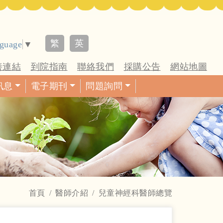
繁
英
nguage
▼
善連結
到院指南
聯絡我們
採購公告
網站地圖
訊息
電子期刊
問題詢問
首頁
醫師介紹
兒童神經科醫師總覽