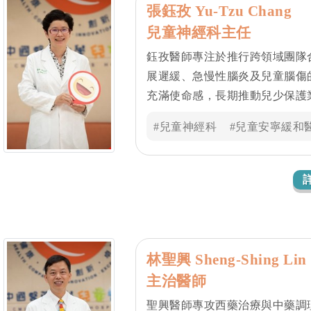
張鈺孜 Yu-Tzu Chang
兒童神經科主任
鈺孜醫師專注於推行跨領域團隊
展遲緩、急慢性腦炎及兒童腦傷
充滿使命感，長期推動兒少保護
健康與安全．此外，鈺孜醫師以
#兒童神經科
#兒童安寧緩和
好的事」的信念，持續努力，為
持。
林聖興 Sheng-Shing Lin
主治醫師
聖興醫師專攻西藥治療與中藥調