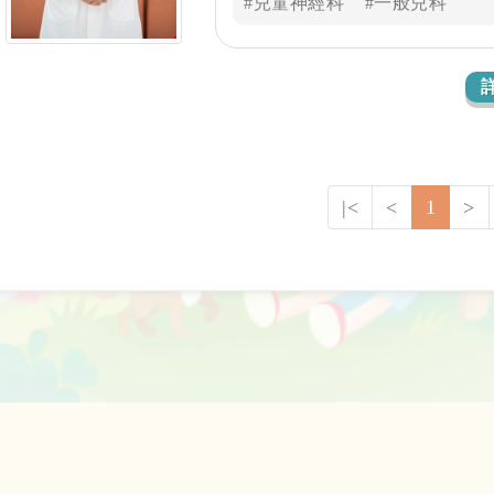
#兒童神經科
#一般兒科
更多兒童的健康把關。
|<
<
1
>