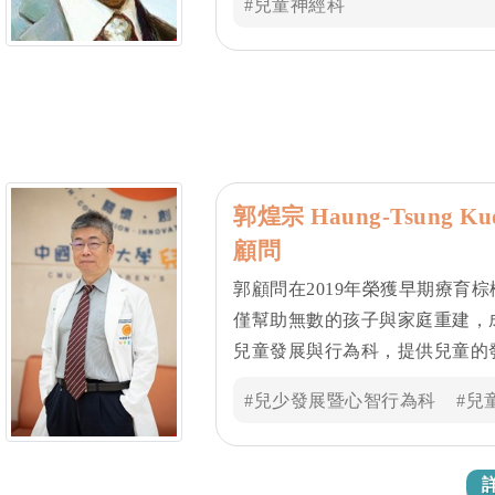
#兒童神經科
情，時而喻之以理，在一張一弛
同仁再度見識到這位白袍 CEO
郭煌宗 Haung-Tsung Ku
顧問
郭顧問在2019年榮獲早期療育
僅幫助無數的孩子與家庭重建，
兒童發展與行為科，提供兒童的
全國兒童發展評量最大的評估中
#兒少發展暨心智行為科
#兒
千人次以上，七到十八歲以上的