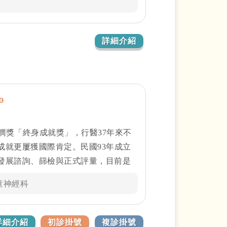
間完成溝通協調的本事，讓所有與會
 的過人領導之處。
詳細介紹
o
棕櫚獎「終身成就獎」，行醫37年來不
成就更屢獲國際肯定。民國93年成立
發展諮詢、篩檢與正式評量，目前是
心，六歲以下兒童之年評估量超過一
童神經科
兒童年評估量超過五百人次。
詳細介紹
初診掛號
複診掛號